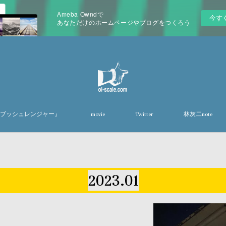
Ameba Owndで
今す
あなただけのホームページやブログをつくろう
『東京ブッシュレンジャー』
movie
Twitter
林灰二note
2023
.
01