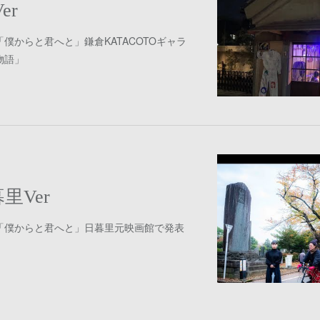
er
僕からと君へと」鎌倉KATACOTOギャラ
物語」
里Ver
「僕からと君へと」日暮里元映画館で発表