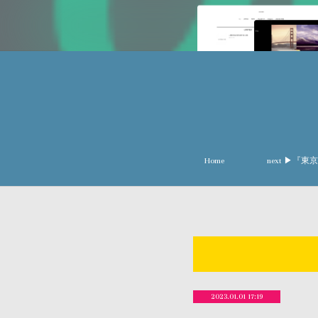
Home
next ▶︎
2023.01.01 17:19