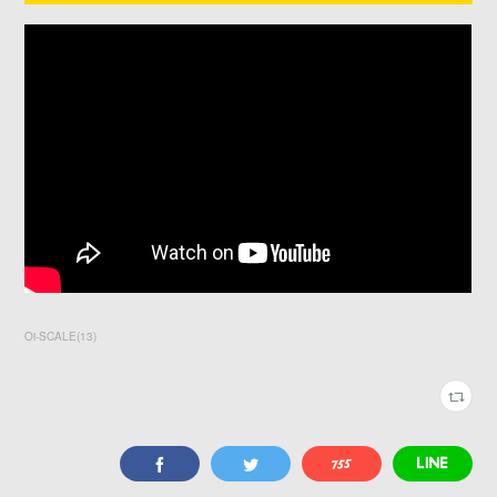
Oi-SCALE
(
13
)