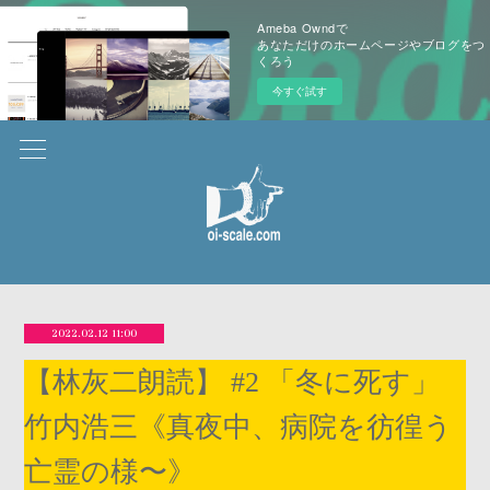
Ameba Owndで
あなただけのホームページやブログをつ
くろう
今すぐ試す
2022.02.12 11:00
【林灰二朗読】 #2 「冬に死す」
竹内浩三《真夜中、病院を彷徨う
亡霊の様〜》