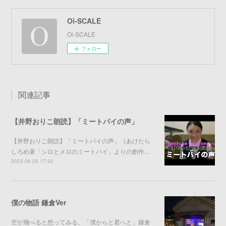
Oi-SCALE
Oi-SCALE
フォロー
関連記事
【井野おりこ朗読】「ミートパイの声」
【井野おりこ朗読】「ミートパイの声」（あけたら
しろめ著「シロとメロのミートパイ」よりの創作…
2023.06.25 17:32
僕の物語 鎌倉Ver
空が飛べると想ってみる。「僕からと君へと」鎌倉