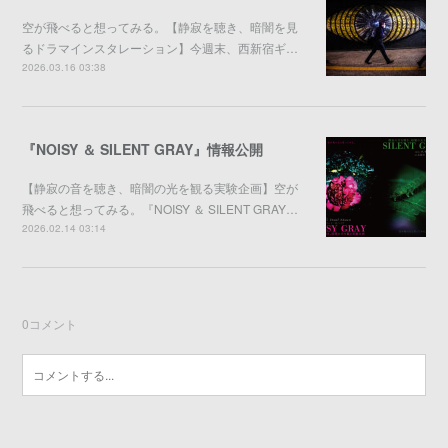
空が飛べると想ってみる。【静寂を聴き、暗闇を見
るドラマインスタレーション】今週末、西新宿ギ…
2026.03.16 03:38
『NOISY ＆ SILENT GRAY』情報公開
【静寂の音を聴き、暗闇の光を観る実験企画】空が
飛べると想ってみる。『NOISY ＆ SILENT GRAY…
2026.02.14 03:14
0
コメント