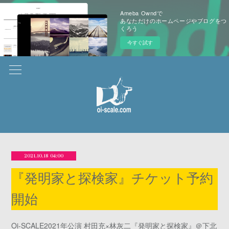
Ameba Owndで
あなただけのホームページやブログをつ
くろう
今すぐ試す
2021.10.18 04:00
『発明家と探検家』チケット予約
開始
Oi-SCALE2021年公演 村田充×林灰二『発明家と探検家』＠下北