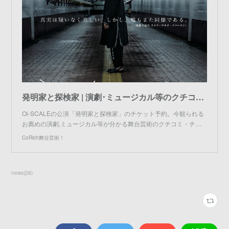
発明家と探検家 | 演劇･ミュージカル等のクチコミ＆チケット予約★CoRich舞台芸術！
Oi-SCALEの公演「発明家と探検家」のチケット予約。今観られる
お薦めの演劇,ミュージカル等が分かる舞台芸術のクチコミ・チ…
CoRich舞台芸術！
news
(
28
)