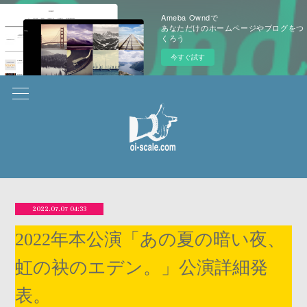
Ameba Owndで
あなただけのホームページやブログをつ
くろう
今すぐ試す
2022.07.07 04:33
2022年本公演「あの夏の暗い夜、
虹の袂のエデン。」公演詳細発
表。