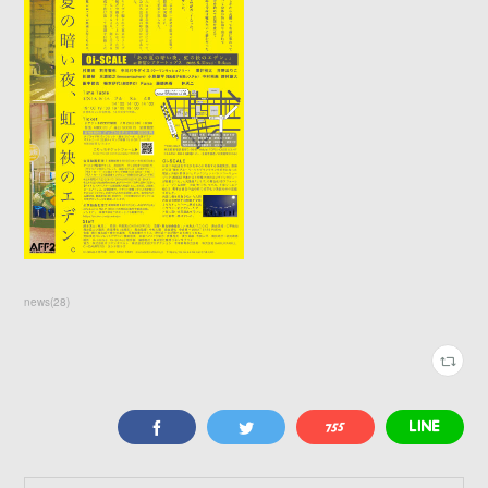
news
(
28
)