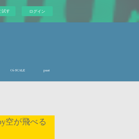
ぐ試す
ログイン
Oi-SCALE
past
 by空が飛べる