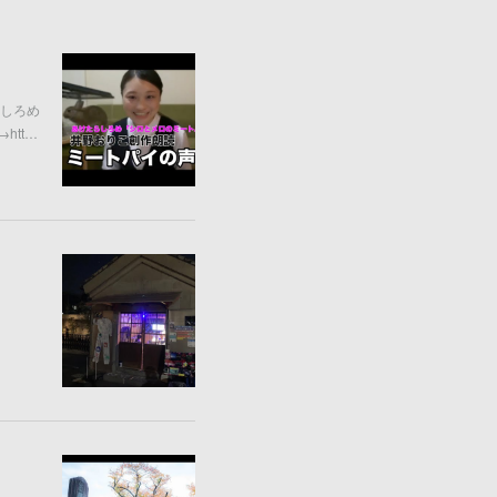
しろめ
→htt…