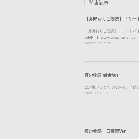
関連記事
【井野おりこ朗読】「ミー
【井野おりこ朗読】「ミートパ
氏HP→https://www.sirome
2023.06.25 17:32
僕の物語 鎌倉Ver
空が飛べると想ってみる。「僕か
2023.01.01 17:19
僕の物語 日暮里Ver