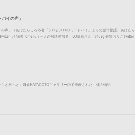
トパイの声」
イの声」（あけたらしろめ著「シロとメロのミートパイ」よりの創作物語）あけたら
.net Twitter→@ak0_0meもう一人の対談参加者 DJ薄着さん→@usgi井野おりこTwitter
らと君へと」鎌倉KATACOTOギャラリー内で発表された「僕の物語」