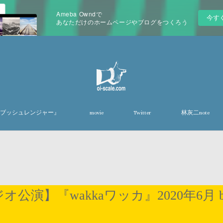
Ameba Owndで
今す
あなただけのホームページやブログをつくろう
『東京ブッシュレンジャー』
movie
Twitter
林灰二note
公演】『wakkaワッカ』2020年6月
。