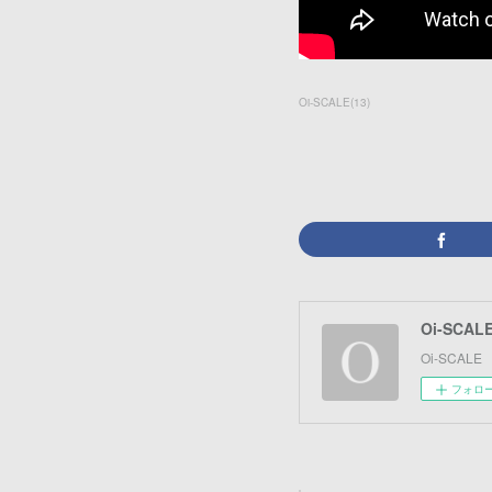
Oi-SCALE
(
13
)
Oi-SCAL
Oi-SCALE
フォロ